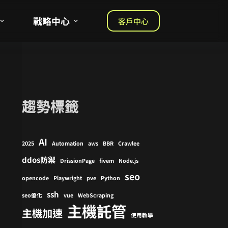
戰略中心
客戶中心
趨勢標籤
AI
2025
Automation
aws
BBR
Crawlee
ddos防禦
DrissionPage
fivem
Node.js
seo
opencode
Playwright
pve
Python
ssh
seo優化
vue
WebScraping
主機託管
主機加速
使用教學