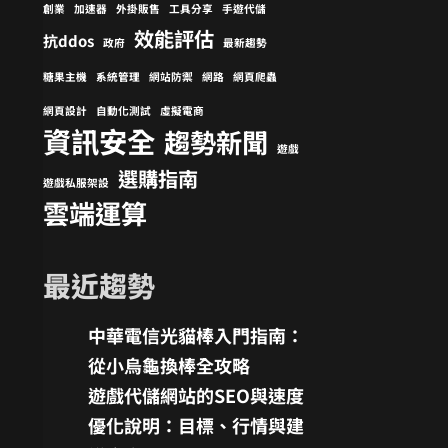
創業
加速器
外掛販售
工具分享
手遊代儲
效能評估
抗ddos
政府
最新趨勢
糖果主機
系統管理
網站防禦
網路
網頁爬蟲
網頁設計
自動化測試
虛擬電商
資訊安全
趨勢新聞
遊戲
選購指南
遊戲私服架設
雲端運算
最近趨勢
中華電信光貓棒入門指南：
從小烏龜換棒全攻略
遊戲代儲網站的SEO與速度
優化說明：目標、行情與建