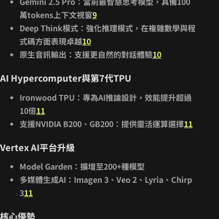
Gemini 2.5 Pro
：當前最智慧思考模型，具備100
萬tokens上下文視窗
9
Deep Think模式
：強化推理模式，在複雜數學與程
式碼方面表現卓越
10
原生音訊輸出
：支援更自然的對話體驗
10
AI Hypercomputer與第7代TPU
Ironwood TPU
：專為AI推論設計，效能提升超過
10倍
11
支援NVIDIA B200、GB200
：提供靈活運算選擇
11
Vertex AI平台升級
Model Garden
：擴增至200+種模型
多媒體生成AI
：Imagen 3、Veo 2、Lyria、Chirp
3
11
核心優勢