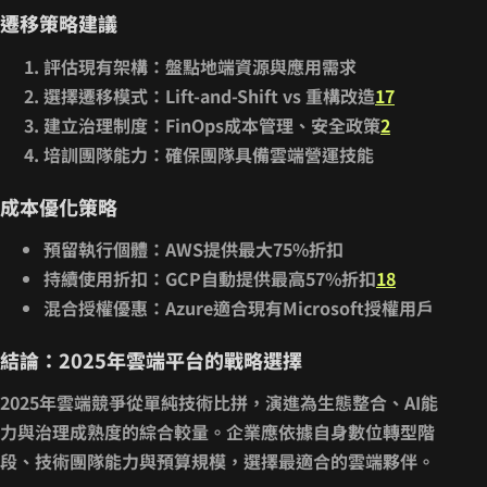
遷移策略建議
評估現有架構
：盤點地端資源與應用需求
選擇遷移模式
：Lift-and-Shift vs 重構改造
17
建立治理制度
：FinOps成本管理、安全政策
2
培訓團隊能力
：確保團隊具備雲端營運技能
成本優化策略
預留執行個體
：AWS提供最大75%折扣
持續使用折扣
：GCP自動提供最高57%折扣
18
混合授權優惠
：Azure適合現有Microsoft授權用戶
結論：2025年雲端平台的戰略選擇
2025年雲端競爭從單純技術比拼，演進為
生態整合、AI能
力與治理成熟度
的綜合較量。企業應依據自身數位轉型階
段、技術團隊能力與預算規模，選擇最適合的雲端夥伴。