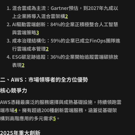
混合雲成為主流
：Gartner預估，到2027年
九成以
上企業將導入混合雲架構
2
AI驅動雲端創新
：84%的企業正積極整合人工智慧
與雲端策略
3
成本治理結構化
：59%的企業已成立FinOps團隊進
行雲端成本管理
2
ESG碳足跡追蹤
：36%的企業開始追蹤雲端碳排放
表現
2
二、AWS：市場領導者的全方位優勢
核心競爭力
AWS憑藉
最廣泛的服務選擇與成熟基礎設施
，持續領跑雲
端市場
4
。擁有超過200種創新雲端服務，涵蓋從基礎架
構到高階應用的多元需求
5
。
2025年重大創新