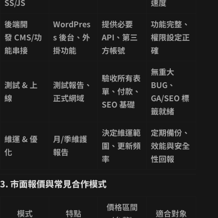
SS/JS
速度
後端開
WordPres
提供必要
功能完整、
發 CMS/功
s 後台、外
API、第三
權限設定正
能串接
掛功能
方帳號
確
無重大
驗收所有表
測試 & 上
測試報告、
BUG、
單、付款、
線
正式網域
GA/SEO 標
SEO 基礎
籤就緒
決定維運範
定期備份、
維運 & 優
月/季維護
圍、更新頻
效能與安全
化
報告
率
性回報
3. 市面報價與常見合作模式
價格區間
模式
特點
適合對象