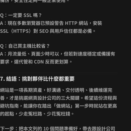
備份，安全性足夠一般企業使用。
Q：一定要 SSL 嗎？
A：現在多數瀏覽器已預設警告 HTTP 網站，安裝
SSL（HTTPS）對 SEO 與用戶信任都是必備。
Q：自己買主機比較省？
A：月流量低、頁面少時可以，但若對速度穩定或備援有
要求，選代管和 CDN 反而更划算。
7. 結語：挑對夥伴比什麼都重要
網站是一項長期資產，
好溝通、交付透明、後續維運完
善
，才是挑選網頁設計公司的三大關鍵。希望這份流程與
避坑指南，能讓你在踏出「做網站」第一步時就站在更高
的起點，少走冤枉路、少花冤枉錢。
下一步
：把本文列的 10 個問題準備好，帶去跟設計公司