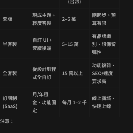
(台幣)
現成主題 +
剛起步、預
套版
2–6 萬
輕度客製
算有限
有品牌識
自訂 UI +
半客製
5–15 萬
別、想保留
套版後端
彈性
功能複雜、
從設計到程
全客製
15 萬以上
SEO/速度
式全自訂
要求高
月/年租
訂閱制
線上商城、
金、功能固
每月 1–2 千
(SaaS)
快速上線
定
注意：