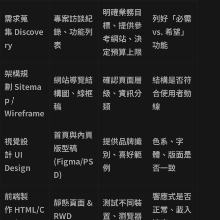
明確業務目
需求蒐
專案訪談紀
列好「必需
標、提供參
集 Discove
錄、功能列
vs. 希望」
考網站、決
ry
表
功能
定預算上限
架構規
網站導覽結
確認頁面層
結構是否符
劃 Sitema
構圖、線框
級、資訊分
合使用者動
p /
稿
類
線
Wireframe
首頁與內頁
視覺設
提供品牌識
色系、字
版型稿
計 UI
別、喜好範
體、版面是
(Figma/PS
Design
例
否一致
D)
前端製
響應式是否
靜態頁面 &
測試不同裝
作 HTML/C
正常、載入
RWD
置、瀏覽器