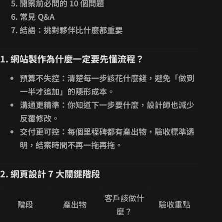
開案前必問的 10 個問題
常見 Q&A
結語：挑對夥伴比什麼都重要
1. 網站製作為什麼一定要先懂流程？
預算不失控
：清楚每一步該花什麼錢，避免「做到
一半才追加」的隱形成本。
溝通更精準
：你知道下一步要什麼，設計師也減少
反覆修改。
交付更可控
：每個里程碑都有產出物，驗收標準透
明，結案時間不再一拖再拖。
2. 網頁設計 7 大關鍵階段
客戶該做什
階段
產出物
驗收重點
麼？